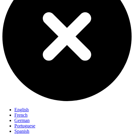
English
French
German
Portuguese
Spanish