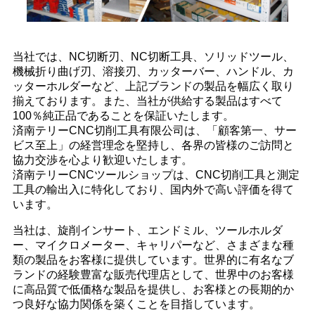
当社では、NC切断刃、NC切断工具、ソリッドツール、
機械折り曲げ刃、溶接刃、カッターバー、ハンドル、カ
ッターホルダーなど、上記ブランドの製品を幅広く取り
揃えております。また、当社が供給する製品はすべて
100％純正品であることを保証いたします。
済南テリーCNC切削工具有限公司は、「顧客第一、サー
ビス至上」の経営理念を堅持し、各界の皆様のご訪問と
協力交渉を心より歓迎いたします。
済南テリーCNCツールショップは、CNC切削工具と測定
工具の輸出入に特化しており、国内外で高い評価を得て
います。
当社は、旋削インサート、エンドミル、ツールホルダ
ー、マイクロメーター、キャリパーなど、さまざまな種
類の製品をお客様に提供しています。世界的に有名なブ
ランドの経験豊富な販売代理店として、世界中のお客様
に高品質で低価格な製品を提供し、お客様との長期的か
つ良好な協力関係を築くことを目指しています。