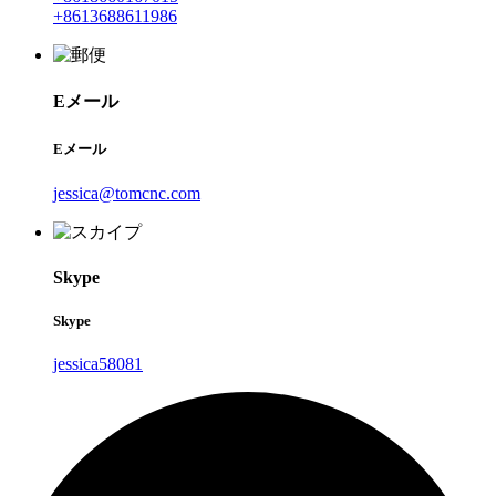
+8613688611986
Eメール
Eメール
jessica@tomcnc.com
Skype
Skype
jessica58081