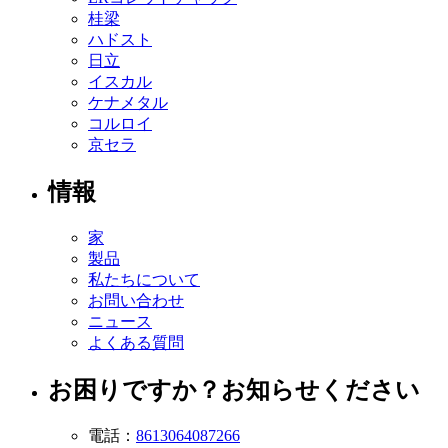
桂梁
ハドスト
日立
イスカル
ケナメタル
コルロイ
京セラ
情報
家
製品
私たちについて
お問い合わせ
ニュース
よくある質問
お困りですか？お知らせください
電話：
8613064087266