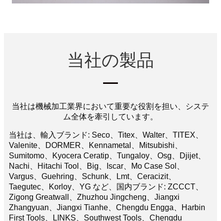
当社の製品
当社は機械加工業界において重要な役割を担い、システ
ム全体を牽引しています。
当社は、輸入ブランド: Seco、Titex、Walter、TITEX、
Valenite、DORMER、Kennametal、Mitsubishi、
Sumitomo、Kyocera Ceratip、Tungaloy、Osg、Djijet、
Nachi、Hitachi Tool、Big、Iscar、Mo Case Sol、
Vargus、Guehring、Schunk、Lmt、Ceracizit、
Taegutec、Korloy、YG など、国内ブランド: ZCCCT、
Zigong Greatwall、Zhuzhou Jingcheng、Jiangxi
Zhangyuan、Jiangxi Tianhe、Chengdu Engga、Harbin
First Tools、LINKS、Southwest Tools、Chengdu