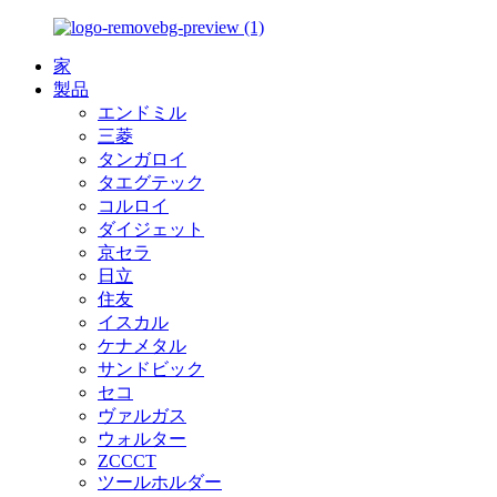
家
製品
エンドミル
三菱
タンガロイ
タエグテック
コルロイ
ダイジェット
京セラ
日立
住友
イスカル
ケナメタル
サンドビック
セコ
ヴァルガス
ウォルター
ZCCCT
ツールホルダー