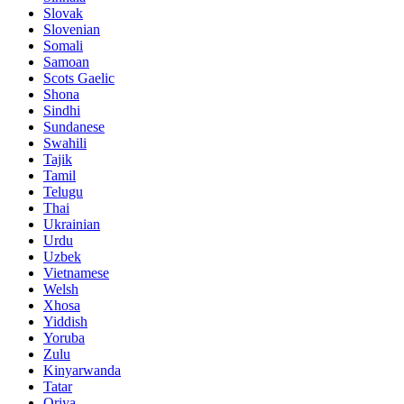
Slovak
Slovenian
Somali
Samoan
Scots Gaelic
Shona
Sindhi
Sundanese
Swahili
Tajik
Tamil
Telugu
Thai
Ukrainian
Urdu
Uzbek
Vietnamese
Welsh
Xhosa
Yiddish
Yoruba
Zulu
Kinyarwanda
Tatar
Oriya